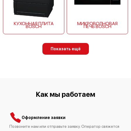
Bosch HMT84M461
КУХОННАЯ ПЛИТА
МИКРОВОЛНОВАЯ
BOSCH
ПЕЧЬ BOSCH
Bosch HMT84G421
Показать ещё
Bosch HMT84G461
Как мы работаем
Оформление заявки
Позвоните нам или отправьте заявку. Оператор свяжется
Bosch HMT84M451