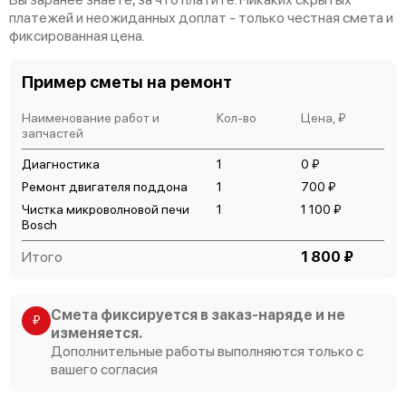
платежей и неожиданных доплат - только честная смета и
фиксированная цена.
Пример сметы на ремонт
Bosch HMT845K
Наименование работ и
Кол-во
Цена, ₽
запчастей
Диагностика
1
0 ₽
Ремонт двигателя поддона
1
700 ₽
Чистка микроволновой печи
1
1 100 ₽
Bosch
Bosch HME9760
Итого
1 800 ₽
Смета фиксируется в заказ-наряде и не
₽
изменяется.
Дополнительные работы выполняются только с
Bosch HMT8526EU
вашего согласия