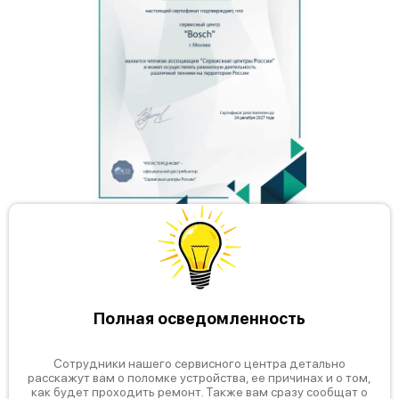
Bosch HMT75M450
Bosch HBC86Q651
Полная осведомленность
Bosch HMT8656EU
Сотрудники нашего сервисного центра детально
расскажут вам о поломке устройства, ее причинах и о том,
как будет проходить ремонт. Также вам сразу сообщат о