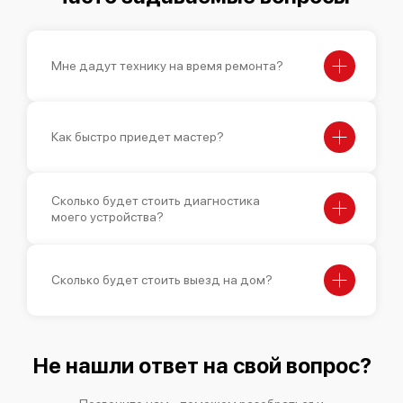
Мне дадут технику на время ремонта?
Bosch HMT8626EU
Как быстро приедет мастер?
Сколько будет стоить диагностика
Bosch HMT84M651
моего устройства?
Сколько будет стоить выезд на дом?
Bosch HMT85M651
Не нашли ответ на свой вопрос?