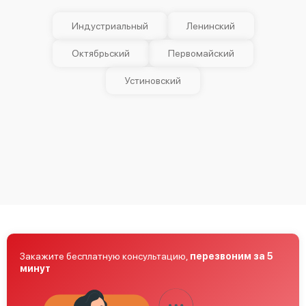
Индустриальный
Ленинский
Bosch HMT85M620
Октябрьский
Первомайский
Устиновский
Bosch HMT8676
Bosch HMT84G460
Закажите бесплатную консультацию,
перезвоним за 5
минут