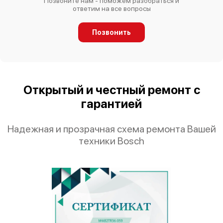
Позвоните нам - поможем разобраться и
ответим на все вопросы
Позвонить
Bosch HBC86Q650E
Открытый и честный ремонт с
гарантией
Bosch HMT35M653
Надежная и прозрачная схема ремонта Вашей
техники Bosch
Bosch HMT85ML23