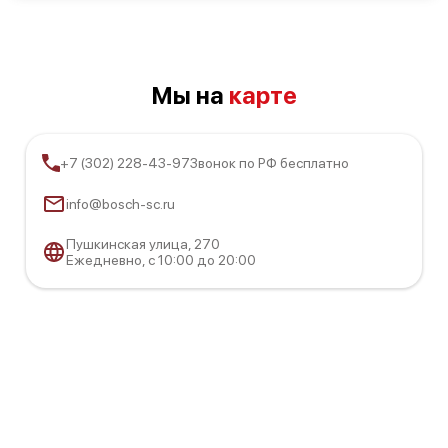
Bosch HMT75M651
Мы на
карте
+7 (302) 228-43-97
Звонок по РФ бесплатно
Bosch HMT85MR63
info@bosch-sc.ru
Пушкинская улица, 270
Ежедневно, с 10:00 до 20:00
Bosch HMT85ML53