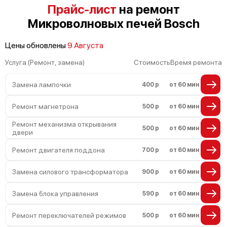
Не работают сенсорные кнопки
Прайс-лист
на ремонт
Микроволновых печей Bosch
Не горит подсветка
Цены обновлены
9 Августа
Сломался трансформатор
Услуга (Ремонт, замена)
Стоимость
Время ремонта
Замена лампочки
400 р
от 60 мин
Ремонт магнетрона
500 р
от 60 мин
Ремонт механизма открывания
500 р
от 60 мин
двери
Ремонт двигателя поддона
700 р
от 60 мин
Замена силового трансформатора
900 р
от 60 мин
Замена блока управления
590 р
от 60 мин
Ремонт переключателей режимов
500 р
от 60 мин