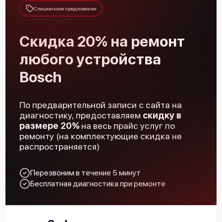
Специальное предложение
Скидка 20% на ремонт
любого устройства
Bosch HMT85GL53
Bosch
По предварительной записи с сайта на
диагностику, предоставляем
скидку в
размере 20%
на весь прайс услуг по
Bosch HMT8955
ремонту (на комплектующие скидка не
распространяется)
Перезвоним в течение 5 минут
Бесплатная диагностика при ремонте
Bosch HMT7