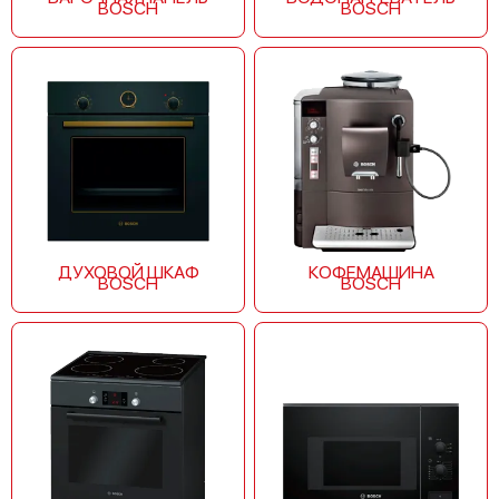
BOSCH
BOSCH
Bosch HMT72M420
Bosch HMT84G451
ДУХОВОЙ ШКАФ
КОФЕМАШИНА
BOSCH
BOSCH
Bosch HMT84M421